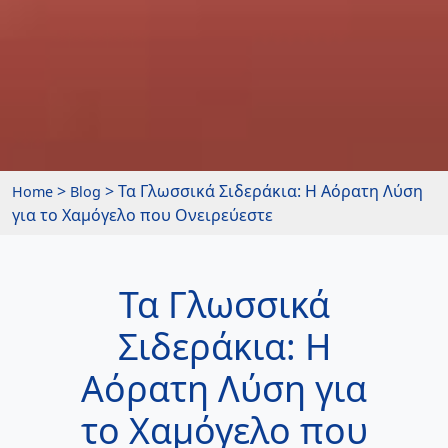
>
> Τα Γλωσσικά Σιδεράκια: Η Αόρατη Λύση
Home
Blog
για το Χαμόγελο που Ονειρεύεστε
Τα Γλωσσικά
Σιδεράκια: Η
Αόρατη Λύση για
το Χαμόγελο που